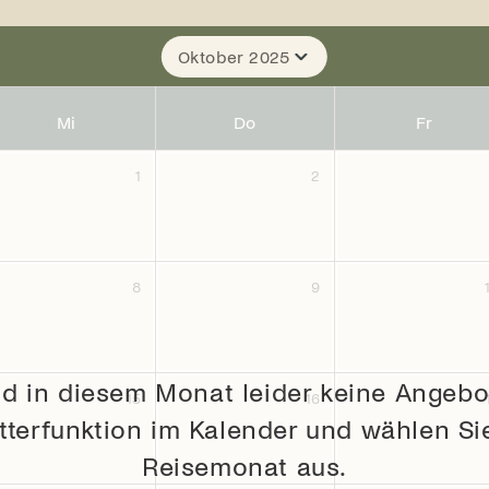
Oktober 2025
Mi
Do
Fr
1
2
8
9
nd in diesem Monat leider keine Angebo
15
16
lätterfunktion im Kalender und wählen S
Reisemonat aus.