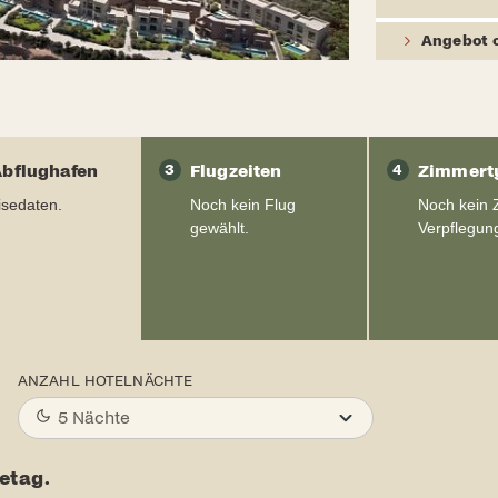
Angebot 
Abflughafen
3
Flugzeiten
4
Zimmerty
isedaten.
Noch kein Flug
Noch kein 
gewählt.
Verpflegun
ANZAHL HOTELNÄCHTE
5 Nächte
etag.