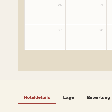
20
21
27
28
Hoteldetails
Lage
Bewertung