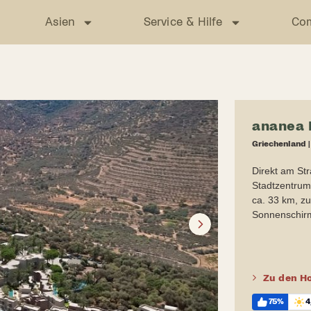
Asien
Service & Hilfe
Co
ananea 
Griechenland
Direkt am St
Stadtzentrum:
ca. 33 km, zu
Sonnenschirm
Next
Zu den Ho
75%
4