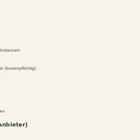
Restaurant
 (kostenpflichtig)
nen
anbieter)