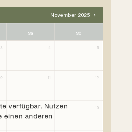
November 2025
Sa
So
3
4
5
10
11
12
te verfügbar. Nutzen
17
18
19
ie einen anderen