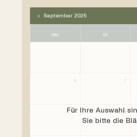
September 2025
Mo
Di
6
7
Für Ihre Auswahl si
13
14
Sie bitte die B