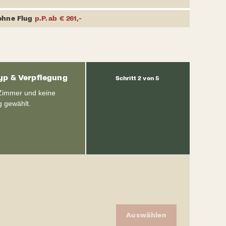
ohne Flug
p.P. ab € 261,-
p & Verpflegung
Schritt 2 von 5
Zimmer und keine
g gewählt.
Auswählen