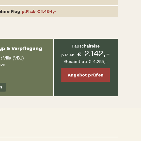
ohne Flug
p.P. ab € 1.454,-
Pauschalreise
p & Verpflegung
2.142,-
€
p.P. ab
 Villa (VB1)
Gesamt ab € 4.285,-
ive
Angebot prüfen
n