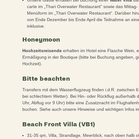
Unsere Gäste erhalten bei Buchung einer
Water Villa
das
carte im „Thari Overwater Restaurant“ sowie das Mittag
Menüform im „Thari Overwater Restaurant“. Darüber hina
von Ende Dezember bis Ende April die Teilnahme an ein
inklusive.
Honeymoon
Hochzeitsreisende
erhalten im Hotel eine Flasche Wein, 
Ermäßigung in der Boutique (bitte bei Buchung angeben, gü
Hochzeit).
Bitte beachten
Transfers mit dem Wasserflugzeug finden i.d.R. zwischen 6
bei schlechtem Wetter). Bei Hin- oder Rückflug außerhalb 
Uhr, Abflug vor 9 Uhr) bitte eine Zusatznacht im Flughafenh
buchen. Siehe auch unsere Hinweise und wichtigen Infos 
Beach Front Villa (VB1)
31-35 qm, Villa, Strandlage, Meerblick, nach oben halb