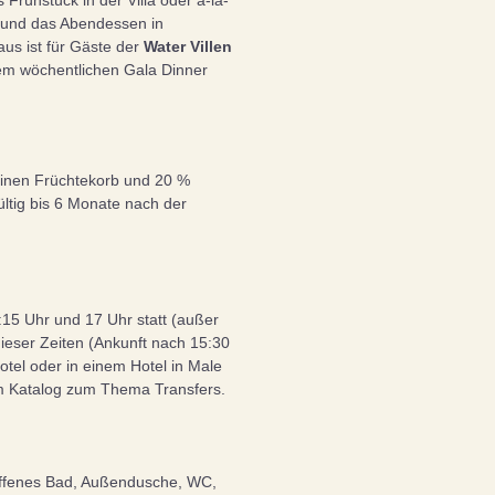
 Frühstück in der Villa oder á-la-
- und das Abendessen in
us ist für Gäste der
Water Villen
em wöchentlichen Gala Dinner
einen Früchtekorb und 20 %
ltig bis 6 Monate nach der
:15 Uhr und 17 Uhr statt (außer
dieser Zeiten (Ankunft nach 15:30
otel oder in einem Hotel in Male
im Katalog zum Thema Transfers.
 offenes Bad, Außendusche, WC,