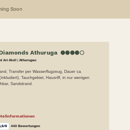
ming Soon
Diamonds Athuruga
★
★
★
★
☆
d Ari Atoll
|
Athurugau
rand, Transfer per Wasserflugzeug, Dauer ca.
(inkludiert), Tauchgebiet, Hausriff, in nur wenigen
chbar, Sandstrand.
telinformationen
5,6
/6
440 Bewertungen