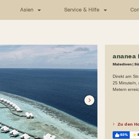
Asien
Service & Hilfe
Co
ananea 
Malediven
|
Sü
Direkt am St
25 Minute/n, 
Metern errei
Next
Zu den Ho
93%