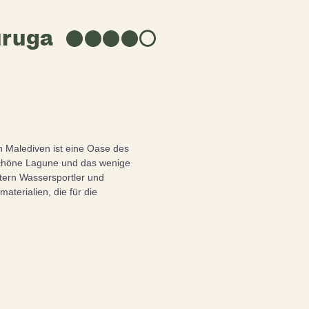
uruga
★
★
★
★
☆
n Malediven ist eine Oase des
schöne Lagune und das wenige
stern Wassersportler und
aterialien, die für die